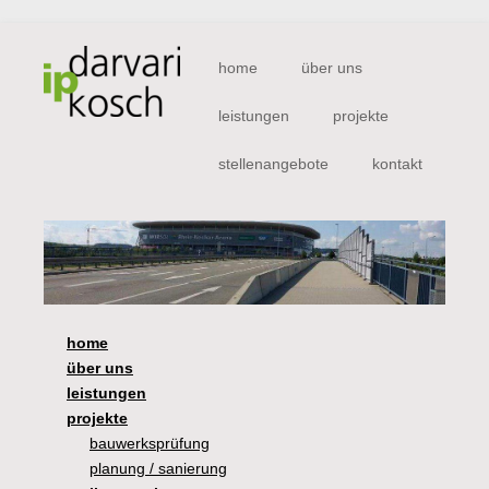
Navigation
home
über uns
überspringen
leistungen
projekte
stellenangebote
kontakt
home
über uns
leistungen
projekte
bauwerksprüfung
planung / sanierung